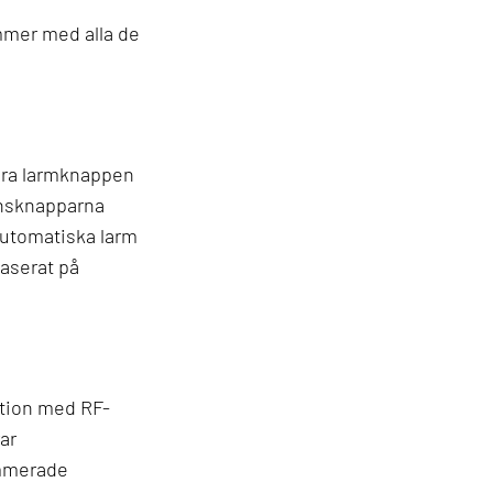
mmer med alla de
tora larmknappen
ionsknapparna
Automatiska larm
aserat på
tion med RF-
ar
ammerade