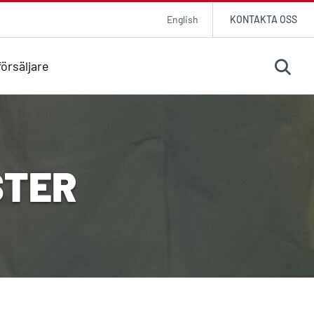
English
KONTAKTA OSS
örsäljare
STER