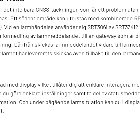
är det inte bara GNSS-täckningen som är ett problem uta
nas. Ett sådant område kan utrustas med kombinerade RF
2). Vid en larmhändelse använder sig SRT306i av SRT334i2 
h förmedling av larmmeddelandet till en gateway som är 
ing. Därifrån skickas larmmeddelandet vidare till larmce
t larmet har levererats skickas även tillbaka till den larm
ad med display vilket tillåter dig att enklare interagera m
du göra enklare inställningar samt ta del av statusmedd
mation. Och under pågående larmsituation kan du i display
t.