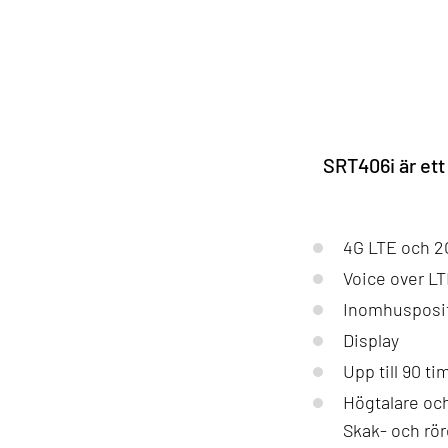
SRT406i är et
4G LTE och 
Voice over L
Inomhusposit
Display
Upp till 90 ti
Högtalare oc
Skak- och rö