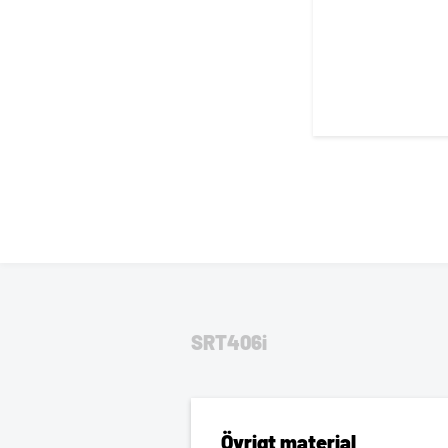
SRT406i
Övrigt material