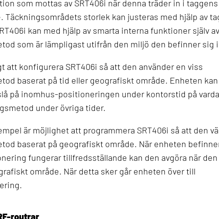
tion som mottas av SRT406i när denna träder in i taggens
 Täckningsområdets storlek kan justeras med hjälp av t
T406i kan med hjälp av smarta interna funktioner själv av
od som är lämpligast utifrån den miljö den befinner sig i
gt att konfigurera SRT406i så att den använder en viss
tod baserat på tid eller geografiskt område. Enheten ka
 slå på inomhus-positioneringen under kontorstid på varda
ngsmetod under övriga tider.
xempel är möjlighet att programmera SRT406i så att den väl
tod baserat på geografiskt område. När enheten befinne
ering fungerar tillfredsställande kan den avgöra när den
grafiskt område. När detta sker går enheten över till
ering.
RF-routrar