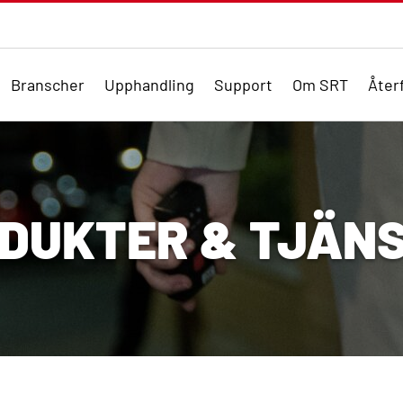
Branscher
Upphandling
Support
Om SRT
Återf
DUKTER & TJÄN