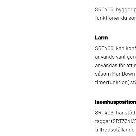
SRT406i bygger p
funktioner du so
Larm
SRT406i kan konf
används vanligen 
användas för att 
såsom ManDown- (
timerfunktion) st
Inomhusposition
SRT406i har stöd
taggar (SRT334i/
tillfredsställand