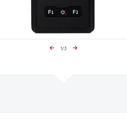
1
/
3