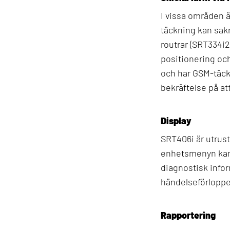
I vissa områden 
täckning kan sak
routrar (SRT334i
positionering oc
och har GSM-täckn
bekräftelse på at
Display
SRT406i är utrust
enhetsmenyn kan 
diagnostisk infor
händelseförloppe
Rapportering