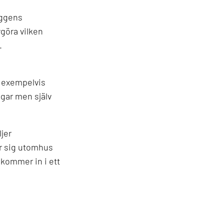
aggens
göra vilken
.
n exempelvis
gar men själv
jer
r sig utomhus
 kommer in i ett