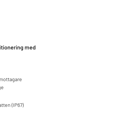
itionering med
mottagare
ge
ten (IP67)