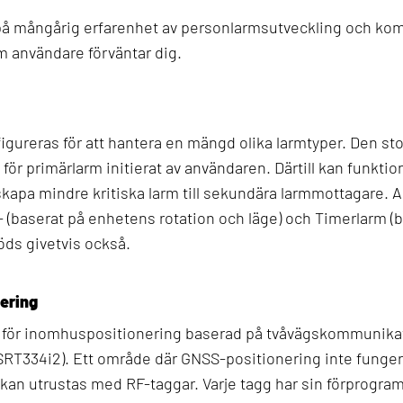
å mångårig erfarenhet av personlarmsutveckling och ko
m användare förväntar dig.
igureras för att hantera en mängd olika larmtyper. Den s
för primärlarm initierat av användaren. Därtill kan funkt
skapa mindre kritiska larm till sekundära larmmottagare. 
baserat på enhetens rotation och läge) och Timerlarm (b
öds givetvis också.
ering
 för inomhuspositionering baserad på tvåvägskommunika
SRT334i2). Ett område där GNSS-positionering inte funger
e kan utrustas med RF-taggar. Varje tagg har sin förprogr