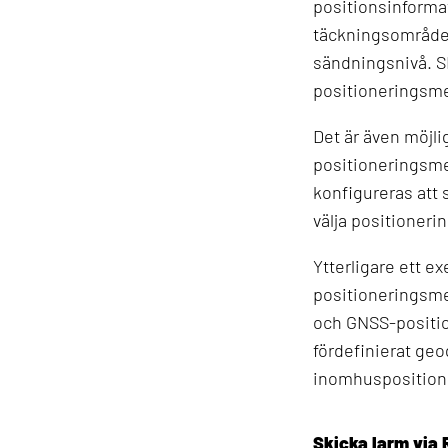
positionsinforma
täckningsområde.
sändningsnivå. SR
positioneringsmet
Det är även möjli
positioneringsme
konfigureras att
välja positioneri
Ytterligare ett e
positioneringsme
och GNSS-position
fördefinierat geo
inomhusposition
Skicka larm via 