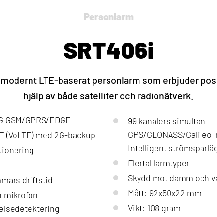
Personlarm
SRT406i
t modernt LTE-baserat personlarm som erbjuder pos
hjälp av både satelliter och radionätverk.
2G GSM/GPRS/EDGE
99 kanalers simultan
GPS/GLONASS/Galileo-
TE (VoLTE) med 2G-backup
Intelligent strömsparlä
ionering
Flertal larmtyper
Skydd mot damm och vat
mmars driftstid
Mått: 92x50x22 mm
h mikrofon
Vikt: 108 gram
relsedetektering