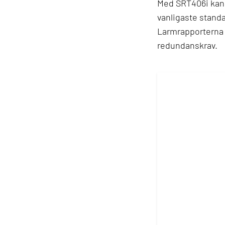
Med SRT406i kan 
vanligaste standa
Larmrapporterna ka
redundanskrav.