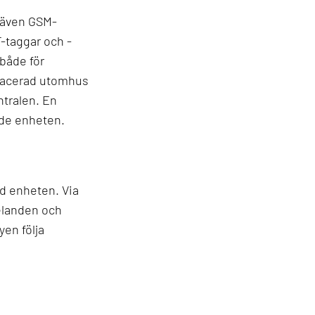
n även GSM-
-taggar och -
både för
placerad utomhus
ntralen. En
ande enheten.
ed enheten. Via
elanden och
en följa