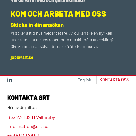
KOM OCH ARBETA MED OSS
Skicka in din ansökan
Vi söker alltid nya medarbetare. Är du kanske en nyfiken
utvecklare med kunskaper inom maskinnära utveckling?
Skicka in din ansökan till oss så återkommer vi.
jobb@srt.se
English
KONTAKTA OSS
KONTAKTA SRT
Hör av dig till oss
Box 23, 162 11 Vällingby
information@srt.se
+46 8 620 29 60