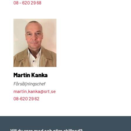
08 – 620 29 68
Martin Kanka
Försäljningschef
martin.kanka@srt.se
08-620 29 62
Vill du vara med och göra skillnad?