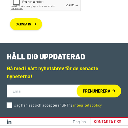
SKICKA IN
HÅLL DIG UPPDATERAD
Gå med i vårt nyhetsbrev för de senaste
nyheterna!
Jag har läst och accepterar SRT:s
integritetspolicy
.
English
KONTAKTA OSS