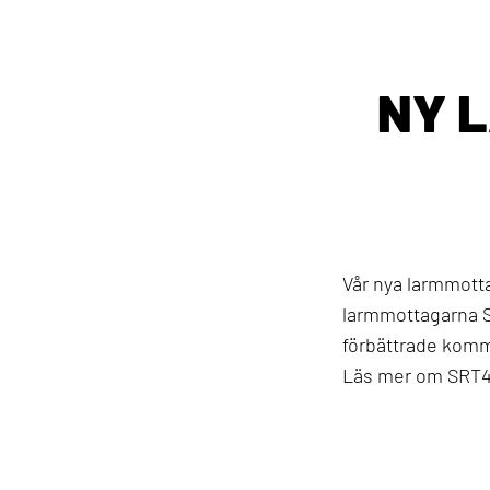
NY 
Vår nya larmmott
larmmottagarna 
förbättrade komm
Läs mer om SRT