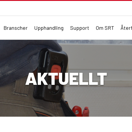
Branscher
Upphandling
Support
Om SRT
Återf
AKTUELLT