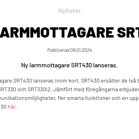
Nyheter
LARMMOTTAGARE SR
Publicerad
09.01.2024
Ny larmmottagare SRT430 lanseras.
agare SRT430 lanseras inom kort. SRT430 ersätter de två t
SRT330 och SRT330i2. Jämfört med föregångarna erbjude
unikationsmöjligheter, fler smarta funktioner och en up
430
här
.