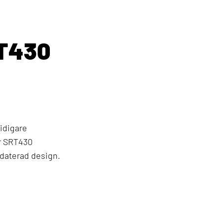
T430
idigare
r SRT430
pdaterad design.