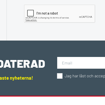
PDATERAD
Jag har läst och acce
naste nyheterna!