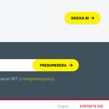
SKICKA IN
pterar SRT:s
integritetspolicy
.
English
KONTAKTA OSS