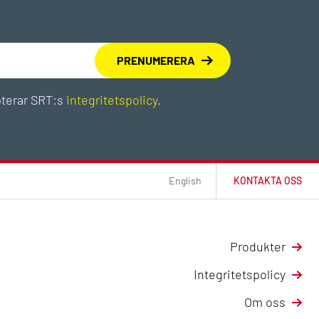
pterar SRT:s
integritetspolicy
.
English
KONTAKTA OSS
Produkter
Integritetspolicy
Om oss