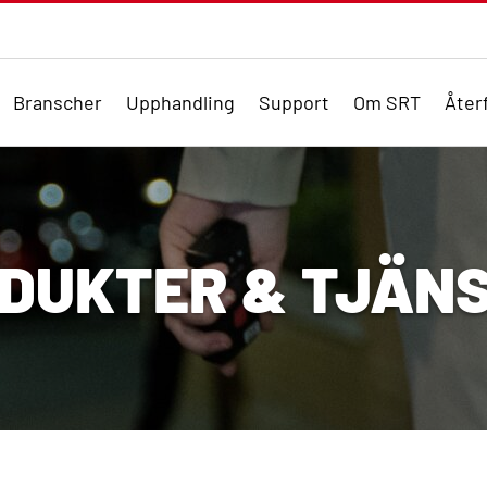
Branscher
Upphandling
Support
Om SRT
Återf
DUKTER & TJÄN