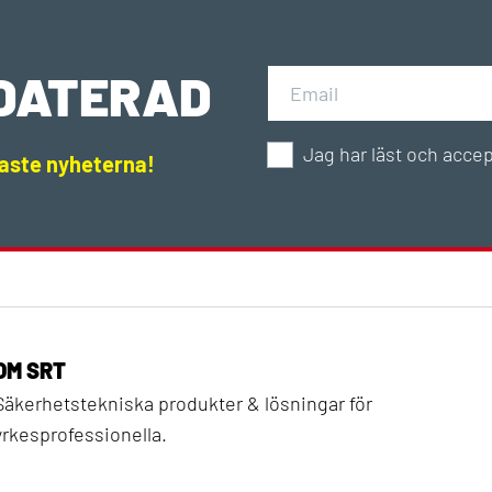
PDATERAD
Jag har läst och acce
naste nyheterna!
OM SRT
Säkerhetstekniska produkter & lösningar för
yrkesprofessionella.