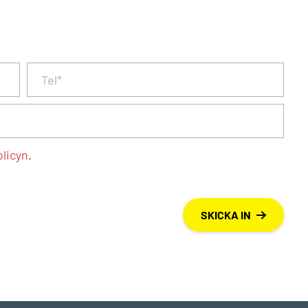
olicyn
.
SKICKA IN