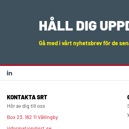
HÅLL DIG UP
Gå med i vårt nyhetsbrev för de se
KONTAKTA SRT
Hör av dig till oss
Box 23, 162 11 Vällingby
information@srt.se