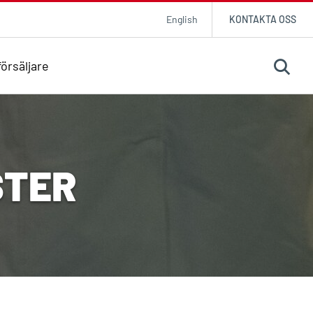
English
KONTAKTA OSS
örsäljare
STER