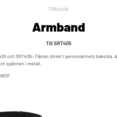
Tillbehör
Armband
Till SRT405
405 och SRT405i. Fästes direkt i personlarmets baksida. 
 och spännen i metall.
59001