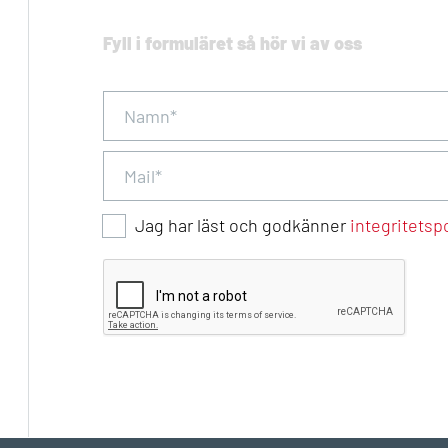
Fyll i formuläret så hör vi av oss
Jag har läst och godkänner
integritetsp