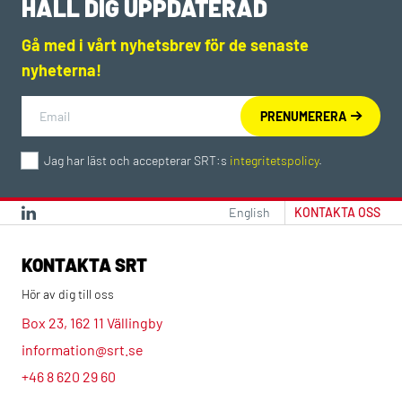
HÅLL DIG UPPDATERAD
Gå med i vårt nyhetsbrev för de senaste
nyheterna!
Jag har läst och accepterar SRT:s
integritetspolicy
.
English
KONTAKTA OSS
KONTAKTA SRT
Hör av dig till oss
Box 23, 162 11 Vällingby
information@srt.se
+46 8 620 29 60