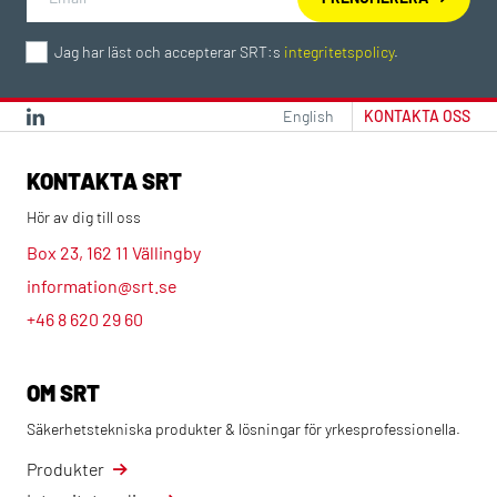
Jag har läst och accepterar SRT:s
integritetspolicy
.
English
KONTAKTA OSS
KONTAKTA SRT
Hör av dig till oss
Box 23, 162 11 Vällingby
information@srt.se
+46 8 620 29 60
OM SRT
Säkerhetstekniska produkter & lösningar för yrkesprofessionella.
Produkter