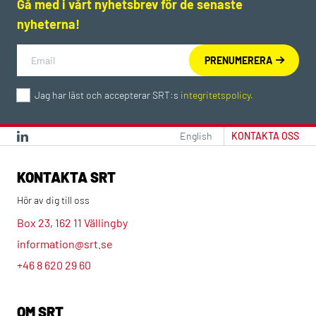
Gå med i vårt nyhetsbrev för de senaste
nyheterna!
Jag har läst och accepterar SRT:s
integritetspolicy
.
English
KONTAKTA OSS
KONTAKTA SRT
Hör av dig till oss
Box 23, 162 11 Vällingby
information@srt.se
+46 8 620 29 60
OM SRT