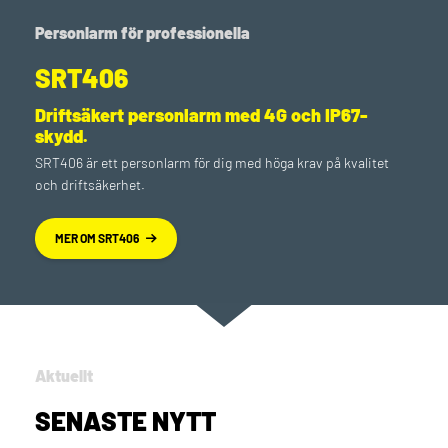
Personlarm för professionella
SRT406
Driftsäkert personlarm med 4G och IP67-
skydd.
SRT406 är ett personlarm för dig med höga krav på kvalitet
och driftsäkerhet.
MER OM SRT406
Aktuellt
SENASTE NYTT