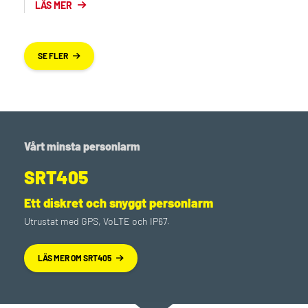
LÄS MER
SE FLER
Vårt minsta personlarm
SRT405
Ett diskret och snyggt personlarm
Utrustat med GPS, VoLTE och IP67.
LÄS MER OM SRT405