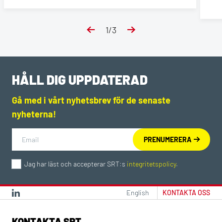
1
/
3
HÅLL DIG UPPDATERAD
Gå med i vårt nyhetsbrev för de senaste
nyheterna!
Jag har läst och accepterar SRT:s
integritetspolicy
.
English
KONTAKTA OSS
KONTAKTA SRT