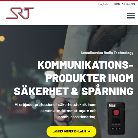
English
KONTAKTA OSS
Scandinavian Radio Technology
KOMMUNIKATIONS­
PRODUKTER INOM
SÄKERHET & SPÅRNING
Vi erbjuder professionell säkerhetsteknik inom
personlarm, larmmottagare och
inomhuspositionering.
LÄS MER OM PERSONLARM